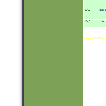
104,2
Малень
104,9
Хит
Сгенер. за 0.0782 s.