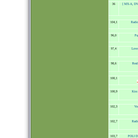
36
[ MX-A, DV
104,1
Radio
96,0
Ра
97,4
Love
98,6
Real
100,1
100,9
Kiss
102,3
Vo
102,7
Radi
103,7
POLI DI