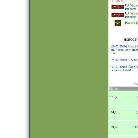
UA:Украин
Винница
UA:Украин
Винница
Радио Бай
НОВОСТИ
[18.02.2020] Primul C
din Republica Moldov
CA
[24.02.2019] SES tea
[11.11.2018] ”Orhei T
lansate în Orhei!
Eth
Ch/freq
101,2
94,2
Д
89,8
Ра