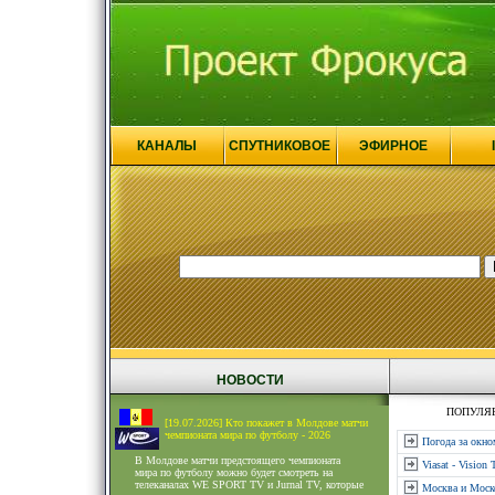
КАНАЛЫ
СПУТНИКОВОЕ
ЭФИРНОЕ
НОВОСТИ
ПОПУЛЯ
[19.07.2026] Кто покажет в Молдове матчи
чемпионата мира по футболу - 2026
Погода за окно
В Молдове матчи предстоящего чемпионата
Viasat - Vision 
мира по футболу можно будет смотреть на
телеканалах WE SPORT TV и Jurnal TV, которые
Москва и Моск