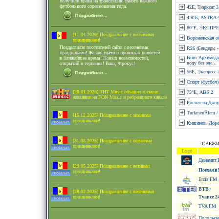
получили права на трансляцию самого важного
футбольного соревнования года.
42E, Тюрксат 
4.8°E, ASTRA 4
80°E, ЭКСПР
[11.04.2026] Поздравление с весенними
Воронежская о
праздниками!
Поздравляю посетителей сайта с весенними
R26 (Бендеры 
праздниками! Желаю удачи и приятных новостей
Винт Архимеда:
в ближайшее время! Новых возможностей,
воду без эле...
открытий и терпения! Ваш, Фрокус!
56E, Экспресс 
Спорт (футбол)
[28.01.2026] ТНТ Music объявил о смене
75°Е, ABS 2
названия на FON Music и ребрендинге канала
Ростов-на-Дону
TurkmenÄlem / 
[15.12.2025] Поздравление с зимними
праздниками!
Кишинев. Доро
[31.08.2025] Поздравление с осенними
СВЕЖИ
праздниками!
Logo
Динамит
[29.05.2025] Поздравление с летними
Поехали!
праздниками!
Ercis FM
ВТВ+
[28.02.2025] Поздравление с весенними
праздниками!
Туапсе 2
TVA FM
Подольск