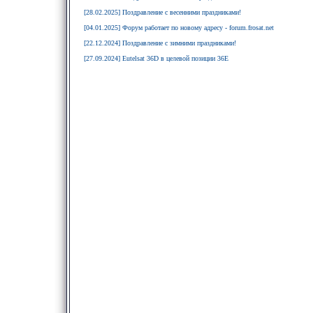
[28.02.2025] Поздравление с весенними праздниками!
[04.01.2025] Форум работает по новому адресу - forum.frosat.net
[22.12.2024] Поздравление с зимними праздниками!
[27.09.2024] Eutelsat 36D в целевой позиции 36E