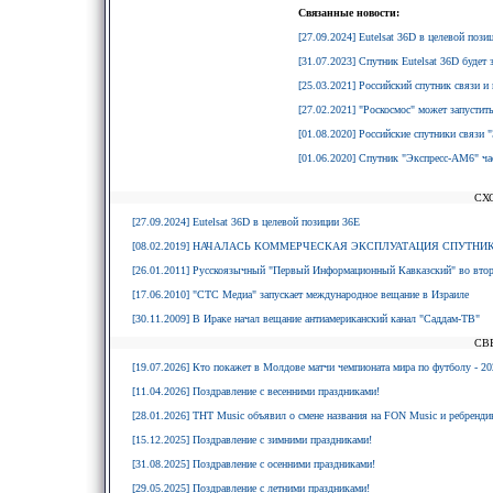
Связанные новости:
[27.09.2024] Eutelsat 36D в целевой пози
[31.07.2023] Спутник Eutelsat 36D будет
[25.03.2021] Российский спутник связи и
[27.02.2021] "Роскосмос" может запустит
[01.08.2020] Российские спутники связи 
[01.06.2020] Спутник "Экспресс-АМ6" час
СХ
[27.09.2024] Eutelsat 36D в целевой позиции 36E
[08.02.2019] НАЧАЛАСЬ КОММЕРЧЕСКАЯ ЭКСПЛУАТАЦИЯ СПУТНИК
[26.01.2011] Русскоязычный "Первый Информационный Кавказский" во втор
[17.06.2010] "СТС Медиа" запускает международное вещание в Израиле
[30.11.2009] В Ираке начал вещание антиамериканский канал "Саддам-ТВ"
СВ
[19.07.2026] Кто покажет в Молдове матчи чемпионата мира по футболу - 20
[11.04.2026] Поздравление с весенними праздниками!
[28.01.2026] ТНТ Music объявил о смене названия на FON Music и ребрендин
[15.12.2025] Поздравление с зимними праздниками!
[31.08.2025] Поздравление с осенними праздниками!
[29.05.2025] Поздравление с летними праздниками!