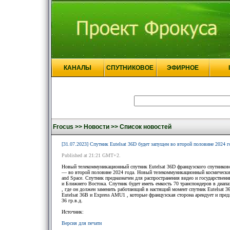
КАНАЛЫ
СПУТНИКОВОЕ
ЭФИРНОЕ
Frocus >>
Новости >>
Список новостей
[31.07.2023] Спутник Eutelsat 36D будет запущен во второй половине 2024 г
Published at 21:21 GMT+2.
Новый телекоммуникационный спутник Eutelsat 36D французского спутниковог
— во второй половине 2024 года. Новый телекоммуникационный космический 
and Space. Спутник предназначен для распространения видео и государствен
и Ближнего Востока. Спутник будет иметь емкость 70 транспондеров в диапазо
, где он должен заменить работающий в настящий момент спутник Eutelsat
Eutelsat 36B и Express AMU1 , которые французская сторона арендует и предл
36 гр.в.д.
Источник:
Версия для печати