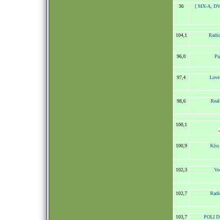
36
[ MX-A, DV
104,1
Radio
96,0
Ра
97,4
Love
98,6
Real
100,1
100,9
Kiss
102,3
Vo
102,7
Radi
103,7
POLI DI