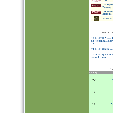
UA:Украин
Винница
UA:Украин
Винница
Радио Бай
НОВОСТИ
[18.02.2020] Primul C
din Republica Moldov
CA
[24.02.2019] SES tea
[11.11.2018] ”Orhei T
lansate în Orhei!
Eth
Ch/freq
101,2
94,2
Д
89,8
Ра