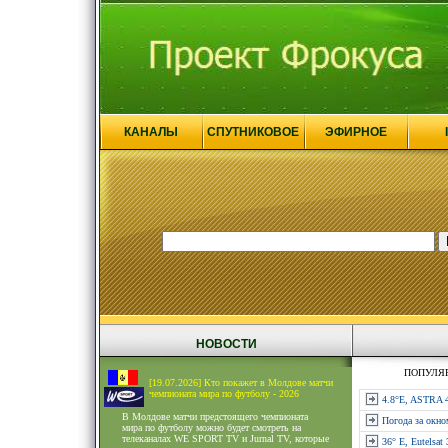
КАНАЛЫ
СПУТНИКОВОЕ
ЭФИРНОЕ
НОВОСТИ
ПОПУЛЯ
[19.07.2026] Кто покажет в Молдове матчи
чемпионата мира по футболу - 2026
4.8°E, ASTRA 4
В Молдове матчи предстоящего чемпионата
Погода за окно
мира по футболу можно будет смотреть на
телеканалах WE SPORT TV и Jurnal TV, которые
36° E, Eutelsat