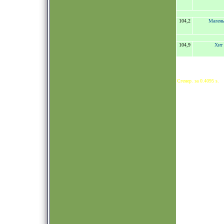
104,2
Малень
104,9
Хит
Сгенер. за 0.4095 s.