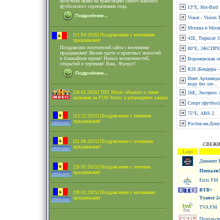
получили права на трансляцию самого важного
футбольного соревнования года.
13°E, Hot-Bird
Viasat - Vision 
Москва и Моск
[11.04.2026] Поздравление с весенними
42E, Тюрксат 
праздниками!
Поздравляю посетителей сайта с весенними
80°E, ЭКСПР
праздниками! Желаю удачи и приятных новостей
в ближайшее время! Новых возможностей,
Воронежская о
открытий и терпения! Ваш, Фрокус!
R26 (Бендеры 
Винт Архимеда:
воду без эле...
[28.01.2026] ТНТ Music объявил о смене
56E, Экспресс 
названия на FON Music и ребрендинге канала
Спорт (футбол)
75°Е, ABS 2
[15.12.2025] Поздравление с зимними
праздниками!
Ростов-на-Дону
[31.08.2025] Поздравление с осенними
СВЕЖИ
праздниками!
Logo
Динамит
[29.05.2025] Поздравление с летними
Поехали!
праздниками!
Ercis FM
ВТВ+
[28.02.2025] Поздравление с весенними
праздниками!
Туапсе 2
TVA FM
Подольск